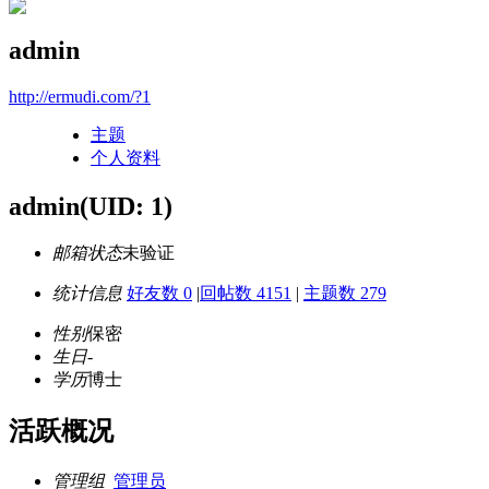
admin
http://ermudi.com/?1
主题
个人资料
admin
(UID: 1)
邮箱状态
未验证
统计信息
好友数 0
|
回帖数 4151
|
主题数 279
性别
保密
生日
-
学历
博士
活跃概况
管理组
管理员