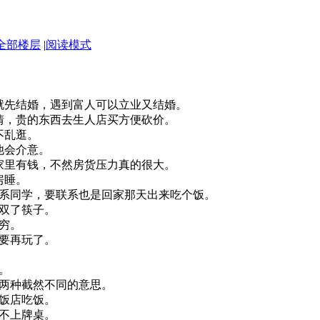
全部楼层
|
阅读模式
就先结婚，遇到富人可以立业又结婚。
情，贵的东西去生人店买方便砍价。
不乱逛。
他会介意。
非家里有钱，不然房货压力真的很大。
房睡。
联系同学，要联系也是回家那天出来吃个饭。
一双了筷子。
穷。
不要再玩了。
。
，是两种截然不同的意思。
去饭店吃饭。
娘不上牌桌。