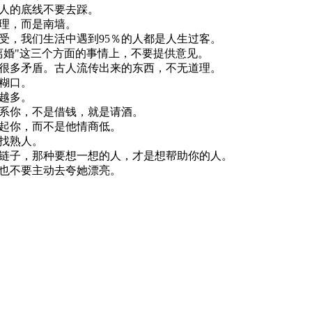
面人的底线不要去踩。
道理，而是南墙。
感受，我们生活中遇到95％的人都是人生过客。
离婚"这三个方面的事情上，不要提供意见。
开很多矛盾。古人流传出来的东西，不无道理。
够糊口。
也越多。
联系你，不是借钱，就是请酒。
不起你，而不是他情商低。
不找熟人。
掉链子，那种要想一想的人，才是想帮助你的人。
，也不要主动去夸她漂亮。