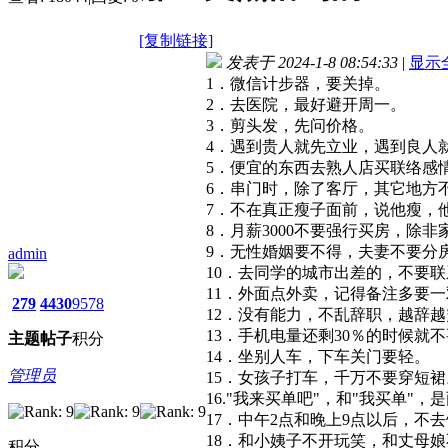
[复制链接]
发表于 2024-1-8 08:54:33
|
显示
1．微信计步器，要关掉。
2．去医院，最好避开周一。
3．剪头发，先问价格。
4．遇到贵人就先立业，遇到良人
5．便宜的东西去熟人店买联络感
6．串门时，除了客厅，其它地方
7．不在真正瘦子面前，说他瘦，
8．月薪3000不要强行买房，除
9．无性婚姻要不得，夫妻不要分
admin
10．去同学的城市出差的，不要
11．外面点外卖，记得备注多要
279
4430
9578
12．没有能力，不乱辞职，越辞越
13．手机电量还剩30％的时候就
主题
帖子
积分
14．坐别人车，下车关门要轻。
管理员
15．女孩子打车，千万不要穿短裙
16."我来买单吧"，和"我买单"
17．中午2点和晚上9点以后，不
18．和小姨子不开玩笑，和丈母
积分