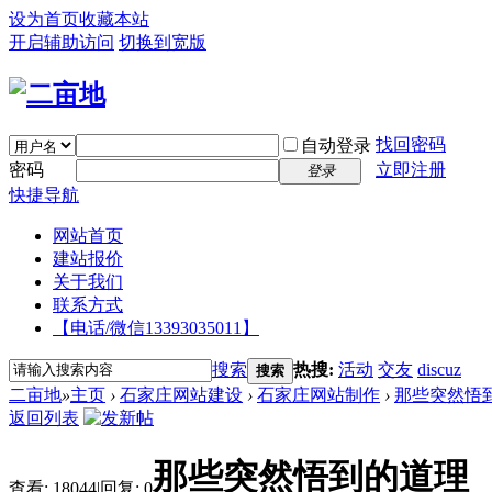
设为首页
收藏本站
开启辅助访问
切换到宽版
找回密码
自动登录
密码
立即注册
登录
快捷导航
网站首页
建站报价
关于我们
联系方式
【电话/微信13393035011】
搜索
热搜:
活动
交友
discuz
搜索
二亩地
»
主页
›
石家庄网站建设
›
石家庄网站制作
›
那些突然悟
返回列表
那些突然悟到的道理
查看:
18044
|
回复:
0