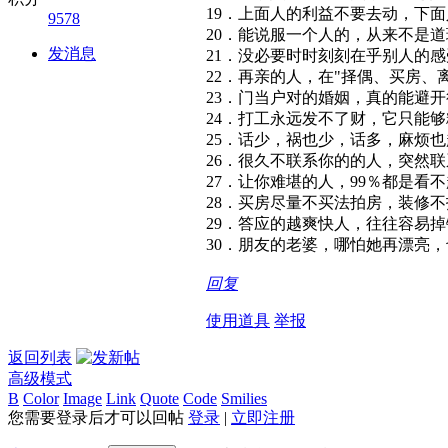
19．上面人的利益不要去动，下
9578
20．能说服一个人的，从来不是
发消息
21．没必要时时刻刻在乎别人的
22．再亲的人，在"择偶、买房、
23．门当户对的婚姻，真的能避
24．打工永远发不了财，它只能
25．话少，祸也少，话多，麻烦
26．很久不联系你的的人，突然
27．让你难堪的人，99％都是看
28．买房尽量不买法拍房，装修
29．答应的越爽快人，往往容易
30．朋友的老婆，哪怕她再漂亮
回复
使用道具
举报
返回列表
高级模式
B
Color
Image
Link
Quote
Code
Smilies
您需要登录后才可以回帖
登录
|
立即注册