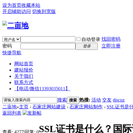
设为首页
收藏本站
开启辅助访问
切换到宽版
找回密码
自动登录
密码
立即注册
登录
快捷导航
网站首页
建站报价
关于我们
联系方式
【电话/微信13393035011】
搜索
热搜:
活动
交友
discuz
搜索
二亩地
»
主页
›
石家庄网站建设
›
石家庄网站制作
›
SSL证书是
返回列表
SSL证书是什么？国
查看:
4277
|
回复:
0