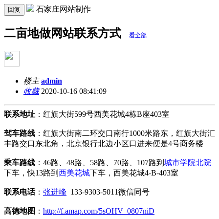
石家庄网站制作
回复
二亩地做网站联系方式
看全部
楼主
admin
收藏
2020-10-16 08:41:09
联系地址
：红旗大街599号西美花城4栋B座403室
驾车路线
：红旗大街南二环交口南行1000米路东，红旗大街汇
丰路交口东北角，北京银行北边小区口进来便是4号商务楼
乘车路线
：46路、48路、58路、70路、107路到
城市学院北院
下车，快13路到
西美花城
下车，西美花城4-B-403室
联系电话
：
张进峰
133-9303-5011微信同号
高德地图
：
http://f.amap.com/5sOHV_0807niD